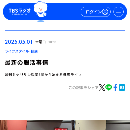
ログイン
マイページ
2025.05.01
木曜日
18:30
新規会員登録
ログイン
ライフスタイル・健康
最新の腸活事情
週刊ミヤリサン製薬！腸から始まる健康ライフ
この記事をシェア
今日の番組表
週間番組表
トピックス
TBS Podcast