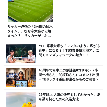
サッカーW杯の「3分間の給水
タイム」、なぜ今大会から始
まった？ サッカーが「お
金」に変わる仕組み
#17. 篠塚大輝も「マンタのように広がる
背中」になる？！TBS齋藤慎太郎アナに
聞くメンズフィジークの魅力！！
45周年でも中二の放課後‼コサキン（小
堺一機さん、関根勤さん）コメント出演
＜TBSラジオ番組審議会からのご報告＞
25年以上 入浴の研究をしてわかった、夏
を乗り切るための入浴方法