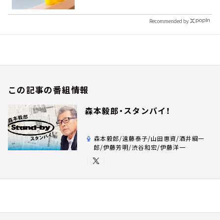
Recommended by
この記事の番組情報
森本毅郎・スタンバイ！
森本毅郎/遠藤泰子/山田惠資/酒井綱一
郎/伊藤芳明/渋谷和宏/伊藤洋一