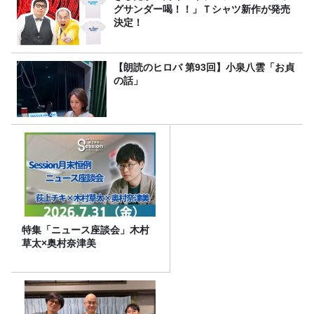
グサンダー喝！！」Ｔシャツ新作が発売
決定！
【朗読のヒロバ 第93回】小泉八雲「お貞
の話」
特集「ニュース座談会」木村
草太×奥村奈津美