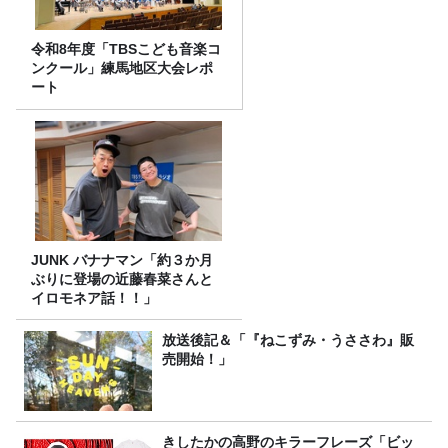
令和8年度「TBSこども音楽コ
ンクール」練馬地区大会レポ
ート
JUNK バナナマン「約３か月
ぶりに登場の近藤春菜さんと
イロモネア話！！」
放送後記＆「『ねこずみ・うささわ』販
売開始！」
きしたかの高野のキラーフレーズ「ビッ