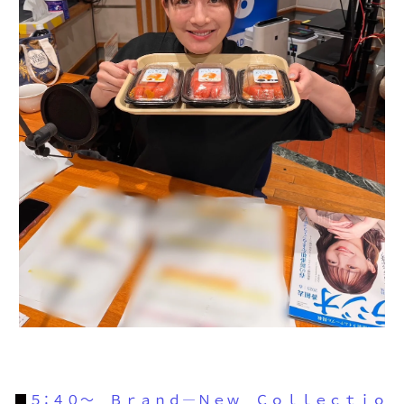
■
５：４０～ Ｂｒａｎｄ―Ｎｅｗ Ｃｏｌｌｅｃｔｉｏ