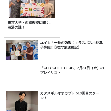
東京大学・西成教授に聞く、
渋滞の謎！
ユイカ「一番の強敵！」ラスボス小林幸
子降臨‼【#277放送後記】
「CITY CHILL CLUB」7月31日（金）の
プレイリスト
カタスギルオオカブト 513回目のター
ン！