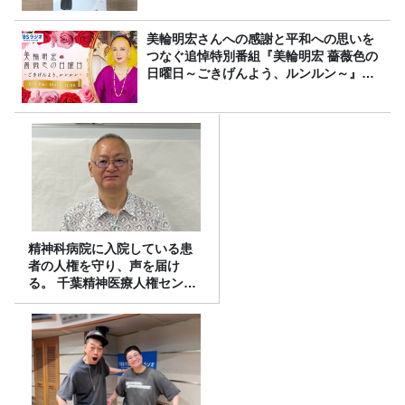
美輪明宏さんへの感謝と平和への思いを
つなぐ追悼特別番組『美輪明宏 薔薇色の
日曜日～ごきげんよう、ルンルン～』
8/9（日）16時放送
精神科病院に入院している患
者の人権を守り、声を届け
る。 千葉精神医療人権センタ
ーの取り組み