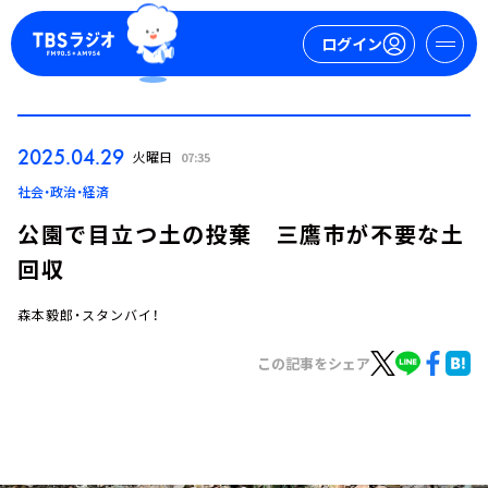
ログイン
マイページ
2025.04.29
火曜日
07:35
新規会員登録
ログイン
社会・政治・経済
公園で目立つ土の投棄 三鷹市が不要な土
回収
森本毅郎・スタンバイ！
この記事をシェア
今日の番組表
週間番組表
トピックス
TBS Podcast