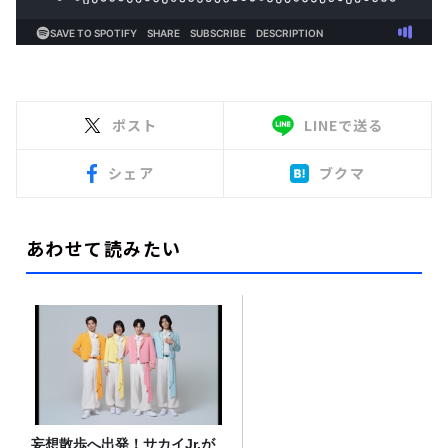
ポスト
LINEで送る
シェア
ブクマ
あわせて読みたい
妄想散歩へ出発！サカイJr.が