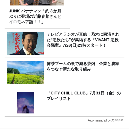
JUNK バナナマン「約３か月
ぶりに登場の近藤春菜さんと
イロモネア話！！」
テレビとラジオが直結！乃木に粛清され
た“悪役たち”が集結する『VIVANT 悪役
会議室』7/26(日)23時スタート！
抹茶ブームの裏で減る茶畑 企業と農家
をつなぐ新たな取り組み
「CITY CHILL CLUB」7月31日（金）の
プレイリスト
Recommended by