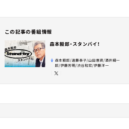
この記事の番組情報
森本毅郎・スタンバイ！
森本毅郎/遠藤泰子/山田惠資/酒井綱一
郎/伊藤芳明/渋谷和宏/伊藤洋一