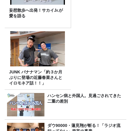
妄想散歩へ出発！サカイJr.が
愛を語る
JUNK バナナマン「約３か月
ぶりに登場の近藤春菜さんと
イロモネア話！！」
ハンセン病と外国人。見過ごされてきた
二重の差別
ダウ90000・蓮見翔が斬る！「ラジオ流
行ってない」発言の真意