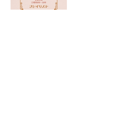
2026年８月2日（日）純喫茶も
ぐもぐ ― プレイリスト
『映画ちいかわ 人魚の島のひみつ』を観
に行ったのはいいけれど…
わざわざ備えない【備え】で防災！
【“着たほうが涼しい”は本当か？】ワー
クマンの暑さ対策ウェア、実力検証！