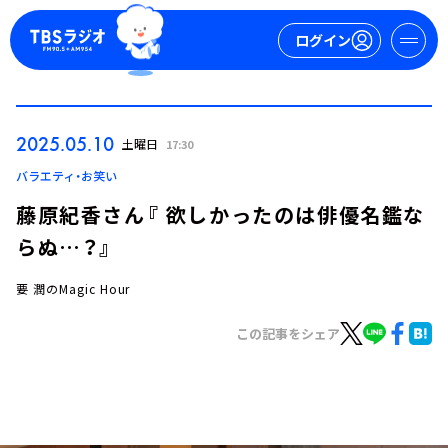
ログイン
マイページ
2025.05.10
土曜日
17:30
新規会員登録
ログイン
バラエティ・お笑い
藤原紀香さん『 欲しかったのは俳優名鑑な
らぬ…？』
要 潤のMagic Hour
この記事をシェア
今日の番組表
週間番組表
トピックス
TBS Podcast