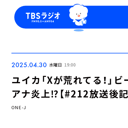
今日の番組表
トピッ
週間番組表
TBS
Podca
お知ら
2025.04.30
水曜日
19:00
ユイカ「Xが荒れてる！」
アナ炎上⁉【#212放送後記
ONE-J