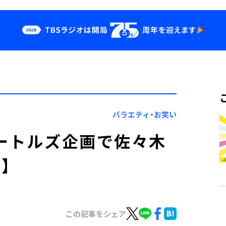
クス
イベント・グッ
ズ
st
YouTube
せ
会社情報
バラエティ・お笑い
ビートルズ企画で佐々木
】
この記事をシェア