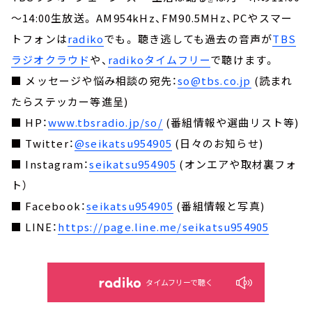
～14:00生放送。 AM954kHz、FM90.5MHz、PCやスマー
トフォンは
radiko
でも。 聴き逃しても過去の音声が
TBS
ラジオクラウド
や、
radikoタイムフリー
で聴けます。
■ メッセージや悩み相談の宛先：
so@tbs.co.jp
(読まれ
たらステッカー等進呈)
■ HP：
www.tbsradio.jp/so/
(番組情報や選曲リスト等)
■ Twitter：
@seikatsu954905
(日々のお知らせ)
■ Instagram：
seikatsu954905
(オンエアや取材裏フォ
ト）
■ Facebook：
seikatsu954905
(番組情報と写真)
■ LINE：
https://page.line.me/seikatsu954905
タイムフリーで聴く