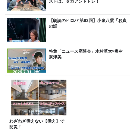
ストは、タカアンドトシ！
【朗読のヒロバ 第93回】小泉八雲「お貞
の話」
特集「ニュース座談会」木村草太×奥村
奈津美
わざわざ備えない【備え】で
防災！