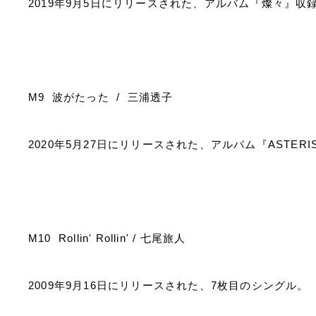
2019
年
9
月
5
日にリリースされた、アルバム『燦々』収
M9
波がたった
/
三浦透子
2020
年
5
月
27
日にリリースされた、アルバム『
ASTERI
M10 Rollin' Rollin' /
七尾旅人
2009
年
9
月
16
日にリリースされた、
7
枚目のシングル。