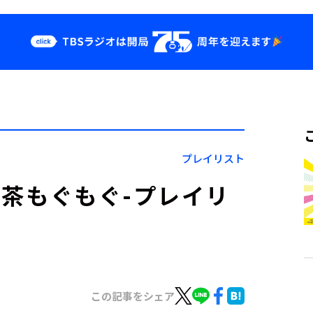
クス
イベント・グッ
ズ
st
YouTube
せ
会社情報
プレイリスト
純喫茶もぐもぐ-プレイリ
この記事をシェア