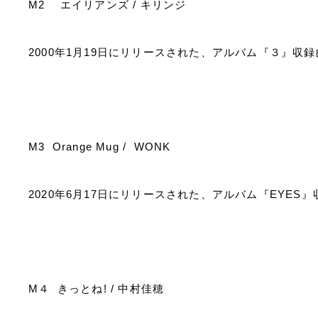
M2
エイリアンズ
/
キリンジ
2000
年
1
月
19
日にリリースされた、アルバム『３』収録
M3 Orange Mug / WONK
2020
年
6
月
17
日にリリースされた、アルバム『
EYES
』
M
４ きっとね
! /
中村佳穂