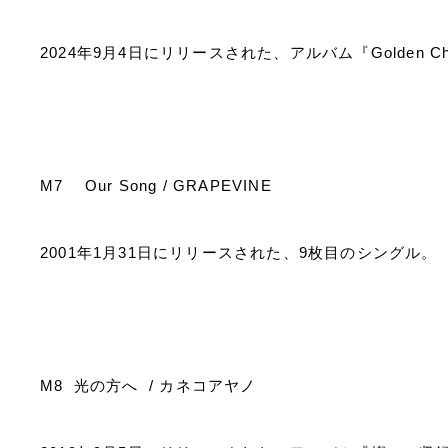
2024
年
9
月
4
日にリリースされた、アルバム『
Golden Ch
M7
Our Song / GRAPEVINE
2001
年
1
月
31
日にリリースされた、
9
枚目のシングル。
M8
光の方へ
/
カネコアヤノ