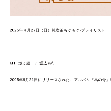
2025
年４月
27
日（日）純喫茶もぐもぐ
-
プレイリスト
M1
燃え殻
/
堀込泰行
2005
年
9
月
21
日にリリースされた、アルバム『馬の骨』