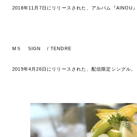
2018
年
11
月
7
日にリリースされた、アルバム『
AINOU
M
５
SIGN / TENDRE
2019
年
4
月
26
日にリリースされた、配信限定シングル。