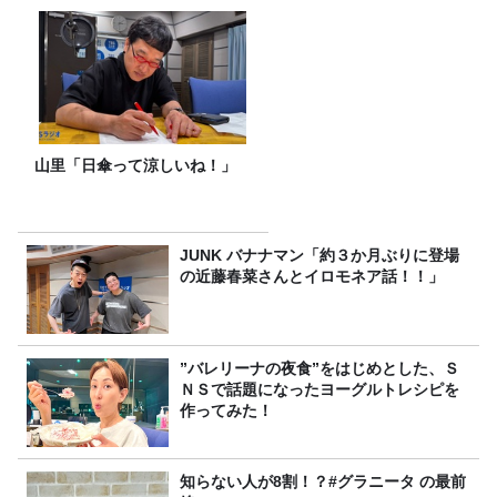
山里「日傘って涼しいね！」
JUNK バナナマン「約３か月ぶりに登場
の近藤春菜さんとイロモネア話！！」
”バレリーナの夜食”をはじめとした、Ｓ
ＮＳで話題になったヨーグルトレシピを
作ってみた！
知らない人が8割！？#グラニータ の最前