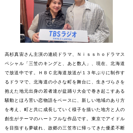
高杉真宙さん主演の連続ドラマ、Ｎｉｓｓｈｏドラマス
ペシャル「三笠のキングと、あと数人」、現在、北海道
で放送中です。ＨＢＣ北海道放送が１３年ぶりに制作す
るドラマで、北海道の小さな町を舞台に、生きづらさを
抱えた地元出身の若者達が盆踊り大会で巻き起こすある
騒動とほろ苦い恋物語をベースに、新しい地域のあり方
を考え、町と共に成長していく様子を描いた地方と人の
創生がテーマのハートフルな作品です。東京でアイドル
を目指すも夢破れ、故郷の三笠市に帰ってきた優柔不断