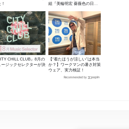
た！
組『美輪明宏 薔薇色の日曜
日～ごきげんよう、ルンルン
～』8/9（日）16時放送
ITY CHILL CLUB』8月の
【“着たほうが涼しい”は本当
ュージックセレクターが決
か？】ワークマンの暑さ対策
！
ウェア、実力検証！
Recommended by