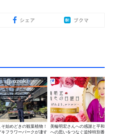
シェア
ブクマ
こそ始めどきの観葉植物！
美輪明宏さんへの感謝と平和
ザキフラワーパークが凄す
への思いをつなぐ追悼特別番