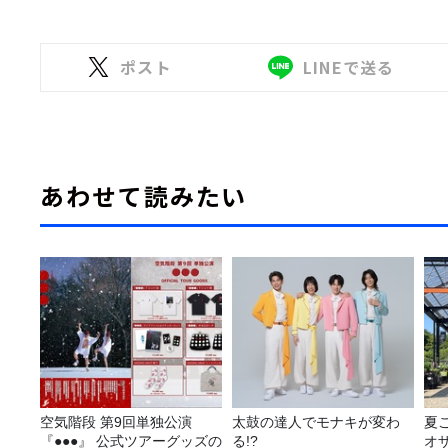
ポスト
LINEで送る
あわせて読みたい
空気階段 第9回単独公演
太鼓の達人でモナキが変わ
夏
『●●●』 公式ツアーグッズの
る!?
オ