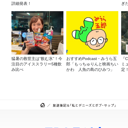
詳細発表！
ぎ
猛暑の救世主は“飲む氷”！今
おすすめPodcast・みうら五
『C
注目のアイススラリー5種飲
郎「もっちゅりんと映画ちい
ミ
み比べ
かわ 人魚の島のひみつ」
定
放送後記＆「私とデニーズとボブ・サップ」