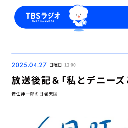
今日の番組表
トピッ
週間番組表
TBS
Podca
お知ら
2025.04.27
日曜日
12:00
放送後記＆「私とデニーズ
安住紳一郎の日曜天国