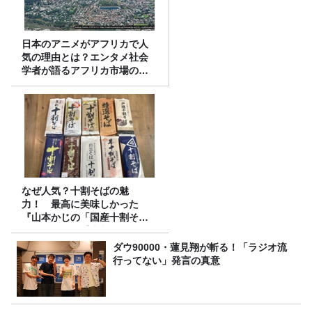
日本のアニメがアフリカで人
気の理由とは？エンタメ社会
学者が語るアフリカ市場のリ
アル
なぜ人気？十割そばの魅
力！ 最高に美味しかった
『山本かじの「国産十割そ
ば」』とは？【十割そば10種
食べ比べ】
ダウ90000・蓮見翔が斬る！「ラジオ流
行ってない」発言の真意