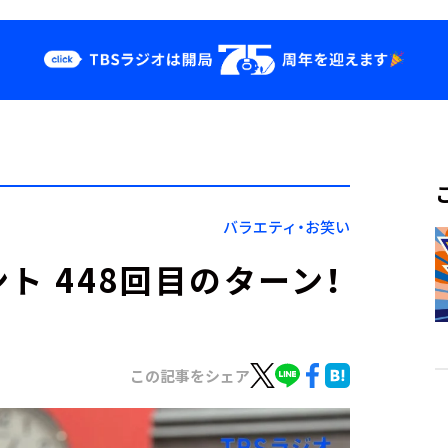
クス
イベント・グッ
ズ
st
YouTube
せ
会社情報
バラエティ・お笑い
ト 448回目のターン！
この記事をシェア