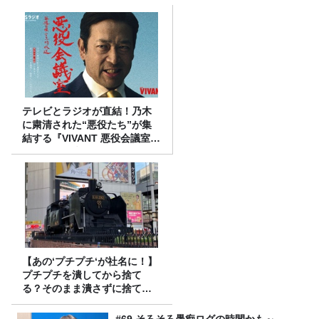
テレビとラジオが直結！乃木
に粛清された“悪役たち”が集
結する『VIVANT 悪役会議室』
7/26(日)23時スタート！
【あの‘プチプチ‘が社名に！】
プチプチを潰してから捨て
る？そのまま潰さずに捨て
る？
#69 そろそろ愚痴ログの時間かも～。