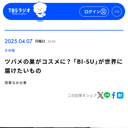
ログイン
マイページ
2025.04.07
月曜日
18:00
新規会員登録
ログイン
その他
ツバメの巣がコスメに？ 「BI-SU」が世界に
届けたいもの
見事なお仕事
この記事をシェア
今日の番組表
週間番組表
トピックス
TBS Podcast