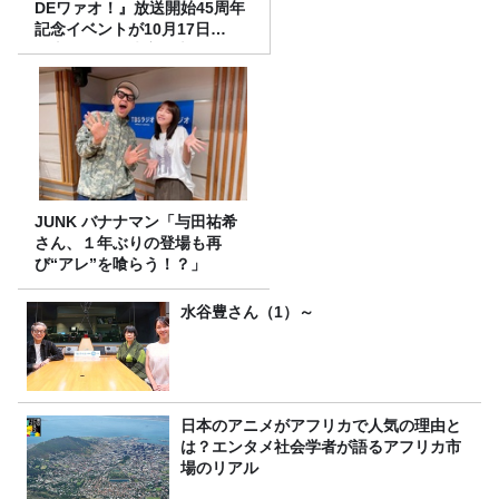
DEワァオ！』放送開始45周年
記念イベントが10月17日
（土）に開催決定！本日より
FC先行受付スタート！
JUNK バナナマン「与田祐希
さん、１年ぶりの登場も再
び“アレ”を喰らう！？」
水谷豊さん（1）～
日本のアニメがアフリカで人気の理由と
は？エンタメ社会学者が語るアフリカ市
場のリアル