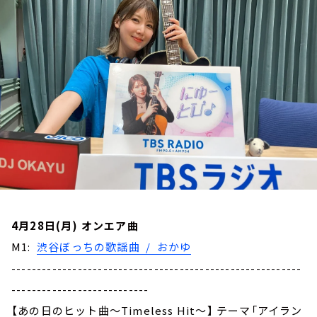
お知らせ
イベント・グッズ
YouTube
会社情報
4月28日(月) オンエア曲
M1:
渋谷ぼっちの歌謡曲 / おかゆ
---------------------------------------------------------
---------------------------
【あの日のヒット曲～Timeless Hit～】 テーマ「アイラン