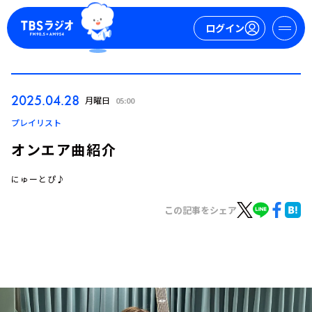
ログイン
マイページ
2025.04.28
月曜日
05:00
新規会員登録
ログイン
プレイリスト
オンエア曲紹介
にゅーとぴ♪
この記事をシェア
今日の番組表
週間番組表
トピックス
TBS Podcast