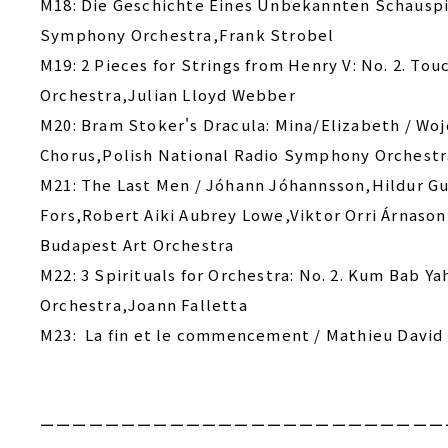
M18: Die Geschichte Eines Unbekannten Schauspie
Symphony Orchestra,Frank Strobel
M19: 2 Pieces for Strings from Henry V: No. 2. Tou
Orchestra,Julian Lloyd Webber
M20: Bram Stoker's Dracula: Mina/Elizabeth / Woj
Chorus,Polish National Radio Symphony Orchestr
M21: The Last Men / Jóhann Jóhannsson,Hildur Gu
Fors,Robert Aiki Aubrey Lowe,Viktor Orri Árnaso
Budapest Art Orchestra
M22: 3 Spirituals for Orchestra: No. 2. Kum Bab Y
Orchestra,Joann Falletta
M23: ‎ La fin et le commencement / Mathieu Davi
ーーーーーーーーーーーーーーーーーーーーーーーーー