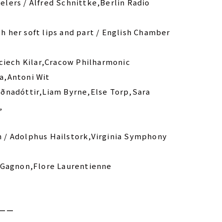
lers / Alfred Schnittke,Berlin Radio
ch her soft lips and part / English Chamber
ciech Kilar,Cracow Philharmonic
a,Antoni Wit
ðnadóttir,Liam Byrne,Else Torp,Sara
n,
ah / Adolphus Hailstork,Virginia Symphony
d Gagnon,Flore Laurentienne
ーー