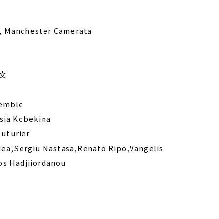
, Manchester Camerata
敏文
semble
asia Kobekina
outurier
ldea,Sergiu Nastasa,Renato Ripo,Vangelis
os Hadjiiordanou