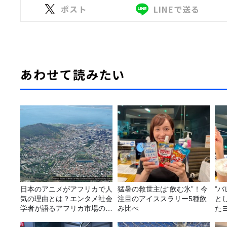
ポスト
LINEで送る
あわせて読みたい
日本のアニメがアフリカで人
猛暑の救世主は“飲む氷”！今
”
気の理由とは？エンタメ社会
注目のアイススラリー5種飲
と
学者が語るアフリカ市場のリ
み比べ
た
アル
み