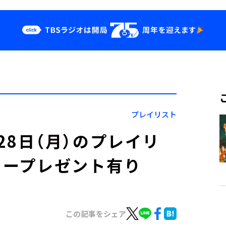
クス
イベント・グッ
ズ
st
YouTube
せ
会社情報
プレイリスト
」4月28日（月）のプレイリ
カープレゼント有り
この記事をシェア