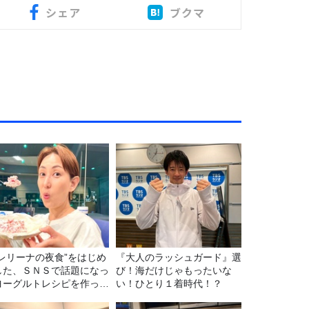
シェア
ブクマ
バレリーナの夜食”をはじめ
『大人のラッシュガード』選
した、ＳＮＳで話題になっ
び！海だけじゃもったいな
ヨーグルトレシピを作って
い！ひとり１着時代！？
た！