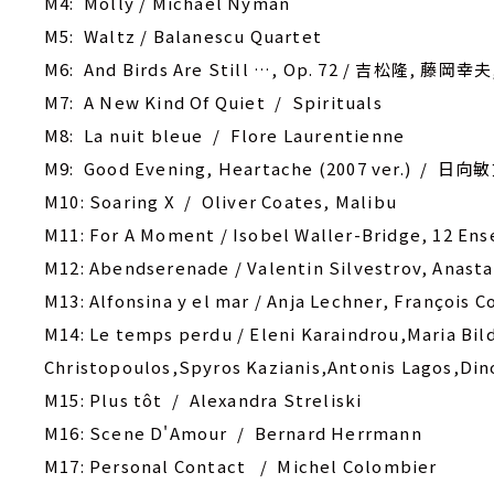
M4: Molly / Michael Nyman
M5: Waltz / Balanescu Quartet
M6: And Birds Are Still …, Op. 72 / 吉松隆, 藤岡幸夫
M7: A New Kind Of Quiet / Spirituals
M8: ‎La nuit bleue / Flore Laurentienne
M9: Good Evening, Heartache (2007 ver.) / 日向
M10: Soaring X / Oliver Coates, Malibu
M11: For A Moment / Isobel Waller-Bridge, 12 En
M12: Abendserenade / Valentin Silvestrov, Anast
M13: Alfonsina y el mar / Anja Lechner, François C
M14: Le temps perdu / Eleni Karaindrou,Maria Bi
Christopoulos,Spyros Kazianis,Antonis Lagos,Din
M15: Plus tôt / Alexandra Streliski
M16: Scene D'Amour / Bernard Herrmann
M17: Personal Contact / Michel Colombier