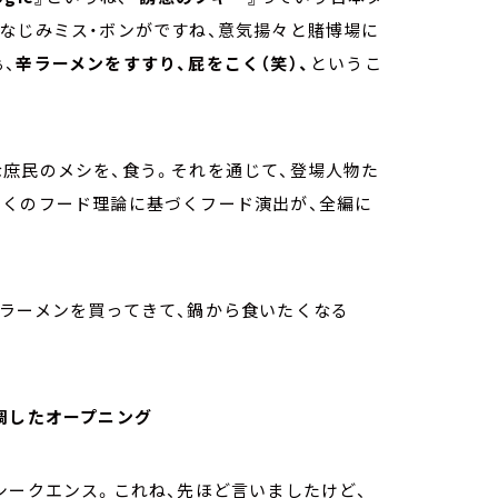
なじみミス・ボンがですね、意気揚々と賭博場に
、
辛ラーメンをすすり、屁をこく（笑）、
というこ
庶民のメシを、食う。それを通じて、登場人物た
曰くのフード理論に基づくフード演出が、全編に
辛ラーメンを買ってきて、鍋から食いたくなる
調したオープニング
シークエンス。これね、先ほど言いましたけど、