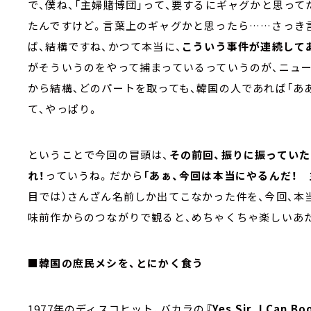
で、僕ね、「主婦賭博団」って、要するにギャグかと思って
たんですけど。言葉上のギャグかと思ったら……さっき
ば、結構ですね、かつて本当に、
こういう事件が連続して
がそういうのをやって捕まっているっていうのが、ニュ
から結構、どのパートを取っても、韓国の人であれば「あ
て、やっぱり。
ということで今回の冒頭は、
その前回、振りに振っていた
れ！
っていうね。だから
「あぁ、今回は本当にやるんだ！ 
目では）さんざん名前しか出てこなかった件を、今回、本
味前作からのつながりで観ると、めちゃくちゃ楽しいあ
■韓国の庶民メシを、とにかく食う
1977年のディスコヒット、バカラの
『Yes Sir, I Can Bo