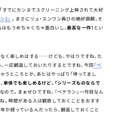
、「すでにカンヌでスクリーニング上映されて大好
ン2』
。まさにリュ・スンワン再びの絶好調期、そ
れはもうめちゃくちゃ面白いし、
最高な一作！
とい
題なく楽しめはする……けども、やはりですね、た
ら、一応観返しておいたりするとですね、今回
『ベ
ちゃうところとか、あとはやっぱり「待ってまし
、
単体でも楽しめるけど、「シリーズものならで
なので。まぁぜひですね、『ベテラン』一作目なん
はね。時間がある人は観直しておくことをおすす
何年か経っているんだったら、観返しておくこと