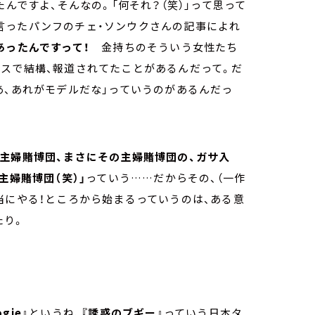
たんですよ、そんなの。「何それ？（笑）」って思って
言ったパンフのチェ・ソンウクさんの記事によれ
あったんですって！
金持ちのそういう女性たち
ースで結構、報道されてたことがあるんだって。だ
あ、あれがモデルだな」っていうのがあるんだっ
主婦賭博団、まさにその主婦賭博団の、ガサ入
主婦賭博団（笑）」
っていう……だからその、（一作
当にやる！ところから始まるっていうのは、ある意
たり。
ogie』
というね、
『誘惑のブギー』
っていう日本タ