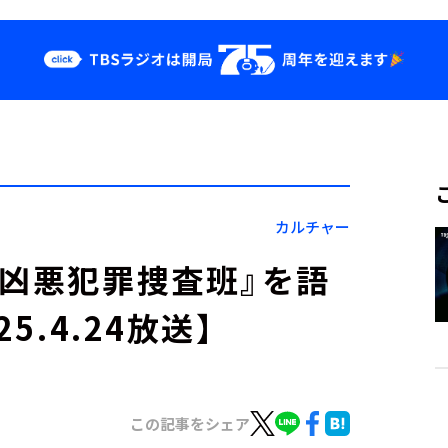
クス
イベント・グッ
ズ
st
YouTube
せ
会社情報
カルチャー
 凶悪犯罪捜査班』を語
5.4.24放送】
この記事をシェア