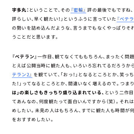
宇多丸：
ということで、その
『密輸』
評の最後でもですね
評らしい、早く観たい！」というふうに言っていた
『ベテラ
の勢いを詰め込んだような、言うまでもなくやっぱりそ
うことだと思います。
『ベテラン』
一作目、観てなくてももちろん、まったく問
とえば公開当時に観た人も、いろいろ忘れてるだろうか
テラン2』
を観ていて、「おっ！」となるところとか、笑っ
た！」ってなるところとか、間違いなく増えるので。つまり
は」の楽しさもきっちり盛り込まれている、
という二作目
てあんなの、何度観たって面白いんですから（笑）。それ
めしたい。未見の人はもちろん、すでに観た人も時間が
をおすすめしたい。