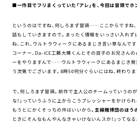
■一作目でフリまくっていた「アレ」を、今回は冒頭でホン
というのはですね、何しろまず冒頭……ここからですね
話もしていきますので。まったく情報をいっさい入れず
ね、これ、ウルトラウィークにあるまじき言い草なんです
コーナー、Da-iCE工藤大輝くんとその双子のお兄さんのc
ーをやりますんで……ウルトラウィークにあるまじき発
う次第でございます。8時50何分ぐらいにはね、終わりま
で、何しろまず冒頭。前作で主人公のチームっていうのが
な！」っていうふうに上からこうプレッシャーをかけられ
もうとにかくそっちの件はいいから
、主婦賭博団のほう
ときにそんなもんやんなきゃいけないんスか！」ってな