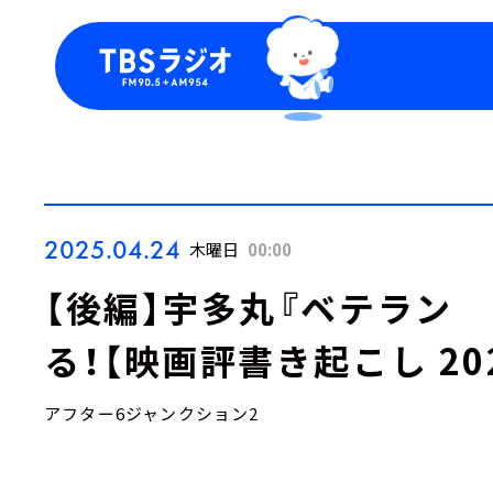
今日の番組表
トピッ
週間番組表
TBS
Podca
お知ら
2025.04.24
木曜日
00:00
【後編】宇多丸『ベテラン
る！【映画評書き起こし 202
アフター6ジャンクション2