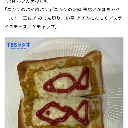
7.RN:ルプガナの舟唄
「ニシンのパイ風パン」（ニシンの水煮 缶詰／かぼちゃペ
ースト／玉ねぎ みじん切り／桃屋 きざみにんにく／スラ
イスチーズ／ケチャップ）