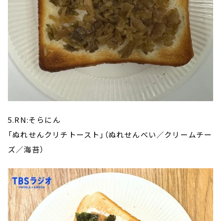
5.RN:そらにん
「ぬれせんクリチトースト」（ぬれせんべい／クリームチー
ズ／海苔）