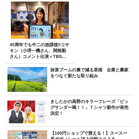
45周年でも中二の放課後‼コサ
キン（小堺一機さん、関根勤
さん）コメント出演＜TBSラ
ジオ番組審議会からのご報告
＞
抹茶ブームの裏で減る茶畑 企業と農家
をつなぐ新たな取り組み
きしたかの高野のキラーフレーズ「ビッ
グサンダー喝！！」Ｔシャツ新作が発売
決定！
【100円ショップで買える！】スースー
系ボディシート頂上決戦２０２６