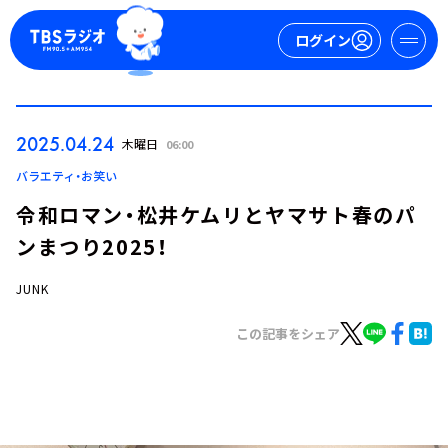
ログイン
マイページ
2025.04.24
木曜日
06:00
新規会員登録
ログイン
バラエティ・お笑い
令和ロマン・松井ケムリとヤマサト春のパ
ンまつり2025！
JUNK
この記事をシェア
今日の番組表
週間番組表
トピックス
TBS Podcast