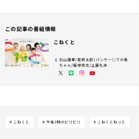
この記事の番組情報
こねくと
石山蓮華/菅良太郎（パンサー）/でか美
ちゃん/飯塚悟志/土屋礼央
# こねくと
# 午後3時のビリビリ
# こねくとねっと