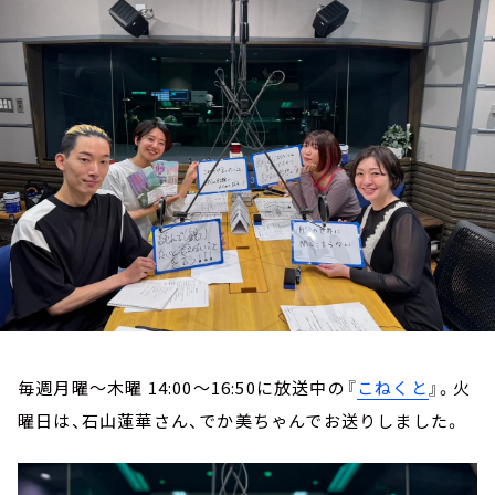
お知らせ
イベント・グッズ
YouTube
会社情報
毎週月曜～木曜 14:00～16:50に放送中の『
こねくと
』。火
曜日は、石山蓮華さん、でか美ちゃんでお送りしました。