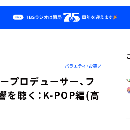
クス
イベント・グッ
ズ
st
YouTube
せ
会社情報
バラエティ・お笑い
パープロデューサー、フ
を聴く：K-POP編(高