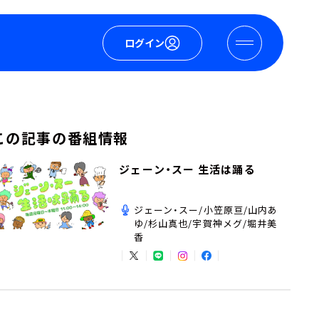
ログイン
この記事の番組情報
ジェーン・スー 生活は踊る
ジェーン・スー/小笠原亘/山内あ
ゆ/杉山真也/宇賀神メグ/堀井美
香