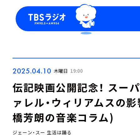
今日の番組表
トピッ
週間番組表
TBS
Podca
お知ら
2025.04.10
木曜日
19:00
伝記映画公開記念！ スー
ァレル・ウィリアムスの影響
橋芳朗の音楽コラム)
ジェーン・スー 生活は踊る