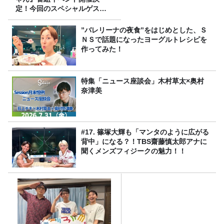
定！今回のスペシャルゲスト
は、タカアンドトシ！
”バレリーナの夜食”をはじめとした、Ｓ
ＮＳで話題になったヨーグルトレシピを
作ってみた！
特集「ニュース座談会」木村草太×奥村
奈津美
#17. 篠塚大輝も「マンタのように広がる
背中」になる？！TBS齋藤慎太郎アナに
聞くメンズフィジークの魅力！！