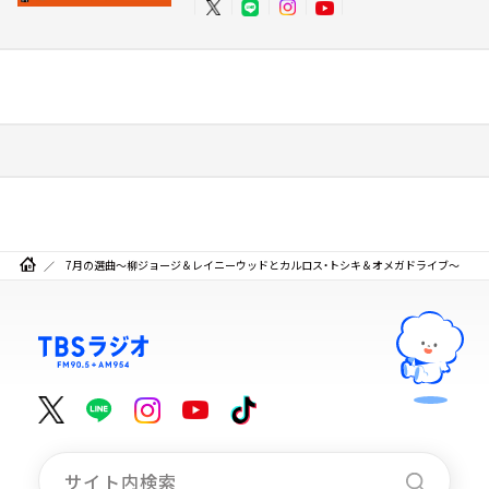
7月の選曲～柳ジョージ＆レイニーウッドとカルロス・トシキ＆オメガドライブ～