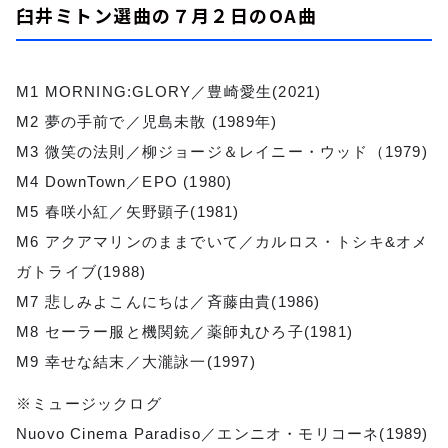
お知らせ
臼井ミトン選曲の７月２日のOA曲
イベント・グッズ
YouTube
会社情報
M1 MORNING:GLORY／豊崎愛生(2021)
M2 夢の手前で／児島未散 (1989年)
M3 微笑の法則／柳ジョージ＆レイニー・ウッド（1979)
M4 DownTown／EPO (1980)
M5 春咲小紅／矢野顕子(1981)
M6 アクアマリンのままでいて／カルロス・トシキ&オメ
ガトライブ(1988)
M7 悲しみよこんにちは／斉藤由貴(1986)
M8 セーラー服と機関銃／薬師丸ひろ子(1981)
M9 幸せな結末／大瀧詠一(1997)
※ミュージックログ
Nuovo Cinema Paradiso／エンニオ・モリコーネ(1989)