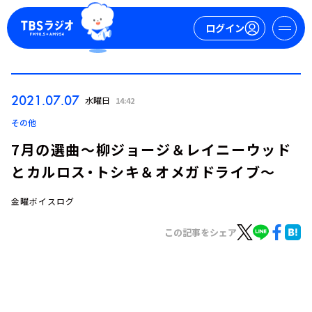
ログイン
マイページ
2021.07.07
水曜日
14:42
新規会員登録
ログイン
その他
7月の選曲～柳ジョージ＆レイニーウッド
とカルロス・トシキ＆オメガドライブ～
金曜ボイスログ
この記事をシェア
今日の番組表
週間番組表
トピックス
TBS Podcast