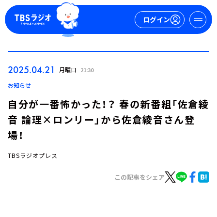
ログイン
マイページ
2025.04.21
月曜日
21:30
新規会員登録
ログイン
お知らせ
自分が一番怖かった！？ 春の新番組「佐倉綾
音 論理×ロンリー」から佐倉綾音さん登
場！
TBSラジオプレス
今日の番組表
この記事をシェア
週間番組表
トピックス
TBS Podcast