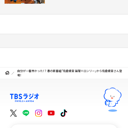
自分が一番怖かった！？ 春の新番組「佐倉綾音 論理×ロンリー」から佐倉綾音さん登
場！