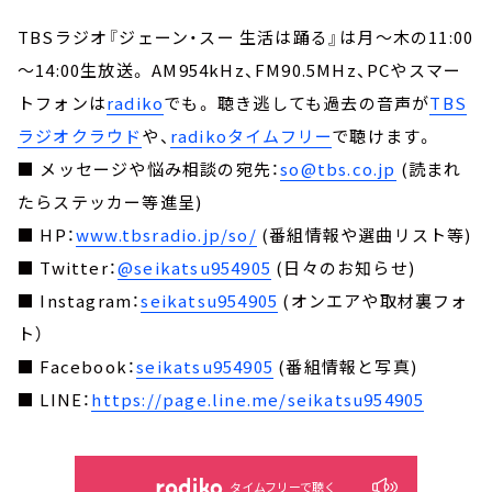
TBSラジオ『ジェーン・スー 生活は踊る』は月～木の11:00
～14:00生放送。 AM954kHz、FM90.5MHz、PCやスマー
トフォンは
radiko
でも。 聴き逃しても過去の音声が
TBS
ラジオクラウド
や、
radikoタイムフリー
で聴けます。
■ メッセージや悩み相談の宛先：
so@tbs.co.jp
(読まれ
たらステッカー等進呈)
■ HP：
www.tbsradio.jp/so/
(番組情報や選曲リスト等)
■ Twitter：
@seikatsu954905
(日々のお知らせ)
■ Instagram：
seikatsu954905
(オンエアや取材裏フォ
ト）
■ Facebook：
seikatsu954905
(番組情報と写真)
■ LINE：
https://page.line.me/seikatsu954905
タイムフリーで聴く