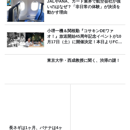
JALやANA、カード業界で航空会社が強
いのはなぜ？「非日常の体験」が決済を
動かす理由
小堺一機＆関根勤『コサキンDEワァ
オ！』放送開始45周年記念イベントが10
月17日（土）に開催決定！本日よりFC先
行受付スタート！
東京大学・西成教授に聞く、渋滞の謎！
長ネギは1ヶ月、バナナは4ヶ