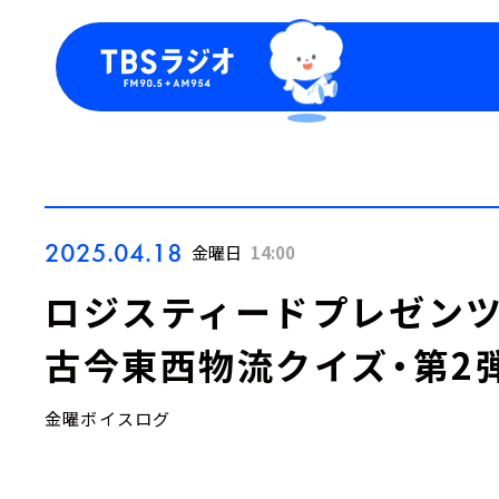
今日の番組表
トピッ
週間番組表
TBS
Podca
お知ら
2025.04.18
金曜日
14:00
ロジスティードプレゼンツ『LO
古今東西物流クイズ・第2
金曜ボイスログ