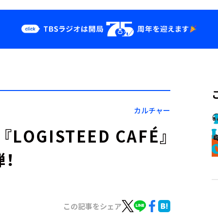
クス
イベント・グッ
ズ
st
YouTube
せ
会社情報
カルチャー
GISTEED CAFÉ』
弾！
この記事をシェア