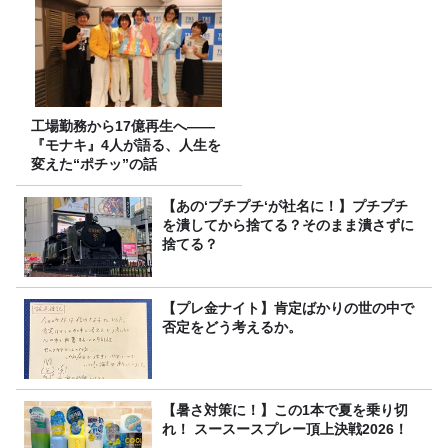
工場勤務から17億再生へ——
『モナキ』4人が語る、人生を
変えた“ポチッ”の話
【あの‘プチプチ‘が社名に！】プチプチ
を潰してから捨てる？そのまま潰さずに
捨てる？
【プレ金ナイト】肯定ばかりの世の中で
否定をどう考えるか。
【暑さ対策に！】この1本で夏を乗り切
れ！ スースースプレー頂上決戦2026！