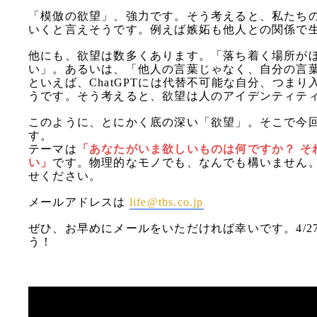
「模倣の欲望」、強力です。そう考えると、私たち
いくと言えそうです。例えば嫉妬も他人との関係で
他にも、欲望は数多くあります。「落ち着く場所が
い」。あるいは、「他人の言葉じゃなく、自分の言
といえば、ChatGPTには代替不可能な自分、つま
うです。そう考えると、欲望は人のアイデンティテ
このように、とにかく底の深い「欲望」。そこで今
す。
テーマは
「あなたがいま欲しいものは何ですか？ そ
い」
です。物理的なモノでも、なんでも構いません
せください。
メールアドレスは 
life@tbs.co.jp
ぜひ、お早めにメールをいただければ幸いです。4/27
う！