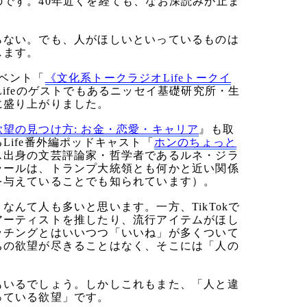
です。40年近くを経ても、なお深読みが止ま
らない。でも、人がほしいといっているものは
します。
イベント「
《文化系トークラジオLifeトークイ
ifeのゲストでもあるニッセイ基礎研究所・生
に盛り上がりました。
欲望の見つけ方: お金・恋愛・キャリア
』も取
ife番外編ポッドキャスト「
ホンのちょっと
ス出身の文芸評論家・哲学者であるルネ・ジラ
ラールは、トランプ大統領とも何かと近い関係
を与えていることでも知られています）。
んて人も多いと思います。一方、TikTokで
アーティストを推したり、流行アイテムがほし
ッチングとはいいつつ「いいね」が多くついて
ちの欲望が尽きることはなく、そこには「人の
もいるでしょう。しかしこれもまた、「人と違
っている欲望」です。