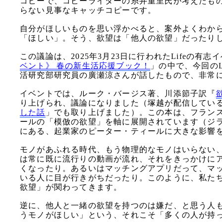
コピーで、コピーライターの糸井重里氏が考えたもの
らない見事なキャッチコピーです。
自分がほしいものを思い浮かべると、案外よくわか
「ほしい」。そう、欲望は「他人の欲望」だったり
この議論は、2025年3月23日に行われたLifeの有志
ベント》 春の新生活応援ブック！
」の中で、今回のL
活研究部研究員の廣瀬涼さんが話したもので、非常
イベントでは、ルーク・バージス著、川添節子訳『
り上げられ、議論になりました（塚越が配信しているL
した話
」でも取り上げました）。この本は、フラン
ールの「模倣の欲望」を軸に展開されています（ジ
にある、起業家のピーター・ティールに大きな影響
モノがあふれる時代、もう物理的なモノはいらない、な
は常に既に流行りの動画が流れ、それをきっかけに
くなったり。あるいはマッチングアプリだって、マ
いる人に目が行きがちだったり。このように、私た
欲望」が関わってきます。
逆に、他人と一緒の欲望を持つのは嫌だ、と思う人
うモノがほしい」という、それこそ「多くの人が持