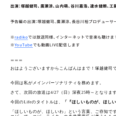
出演：塚越健司、廣瀬涼、山内萌、谷川嘉浩、速水健朗、工
予告編の出演：塚越健司、廣瀬涼、長谷川裕プロデューサー
※
radiko
では放送同様、インターネットで音楽も聴けま
※
YouTube
でも動画LIVE配信します
＝＝＝
おはようございますからこんばんはまで！塚越健司
今回は私がメインパーソナリティを務めます。
さて、次回の放送は4/27（日）深夜25時～となりま
今回のLifeのタイトルは、
「『ほしいものが、ほしい
「ほしいものが、ほしいわ」という言葉、ご存知です