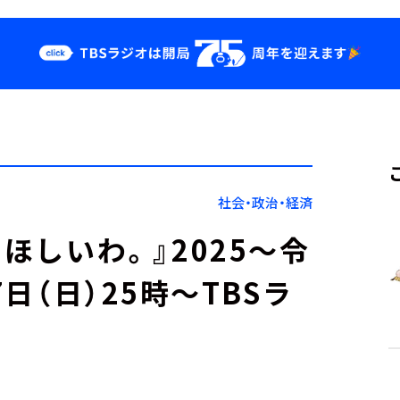
クス
イベント・グッ
ズ
st
YouTube
せ
会社情報
社会・政治・経済
ほしいわ。』2025～令
7日（日）25時～TBSラ