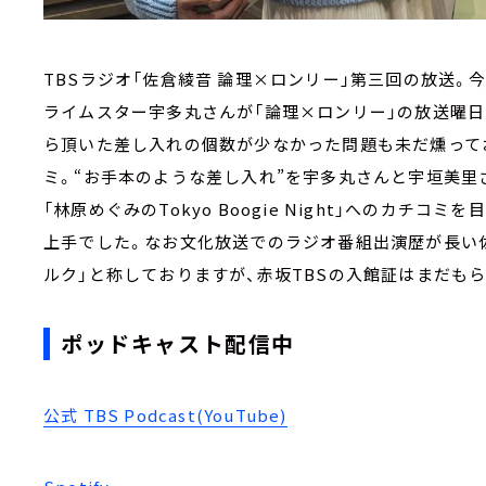
TBSラジオ「佐倉綾音 論理×ロンリー」第三回の放送。
ライムスター宇多丸さんが「論理×ロンリー」の放送曜日
ら頂いた差し入れの個数が少なかった問題も未だ燻って
ミ。“お手本のような差し入れ”を宇多丸さんと宇垣美里
「林原めぐみのTokyo Boogie Night」へのカチ
上手でした。なお文化放送でのラジオ番組出演歴が長い
ルク」と称しておりますが、赤坂TBSの入館証はまだも
ポッドキャスト配信中
公式 TBS Podcast(YouTube)