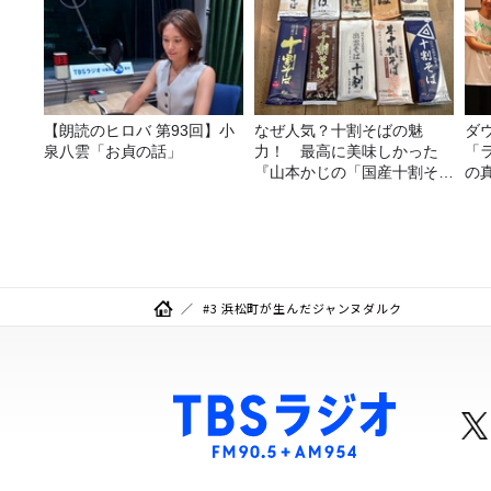
【朗読のヒロバ 第93回】小
なぜ人気？十割そばの魅
ダ
泉八雲「お貞の話」
力！ 最高に美味しかった
「
『山本かじの「国産十割そ
の
ば」』とは？【十割そば10
種食べ比べ】
#3 浜松町が生んだジャンヌダルク