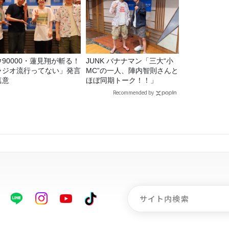
ウ90000・蓮見翔が斬る！
JUNK バナナマン「三大“小
ラジオ流行ってない」発言
MC”の一人、陣内智則さんと
真意
ほぼ同期トーク！！」
Recommended by