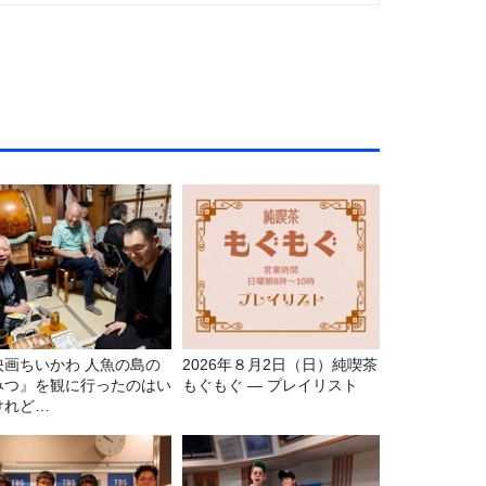
映画ちいかわ 人魚の島の
2026年８月2日（日）純喫茶
みつ』を観に行ったのはい
もぐもぐ ― プレイリスト
けれど…