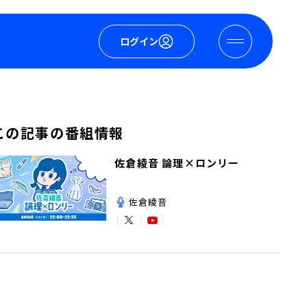
ログイン
この記事の番組情報
佐倉綾音 論理×ロンリー
佐倉綾音