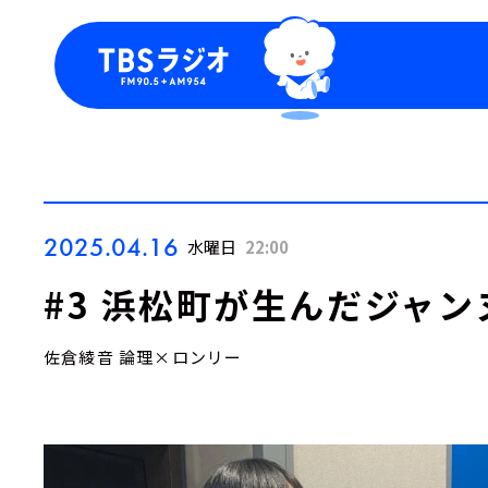
今日の番組表
トピッ
週間番組表
TBS
Podca
お知ら
2025.04.16
水曜日
22:00
#3 浜松町が生んだジャ
佐倉綾音 論理×ロンリー