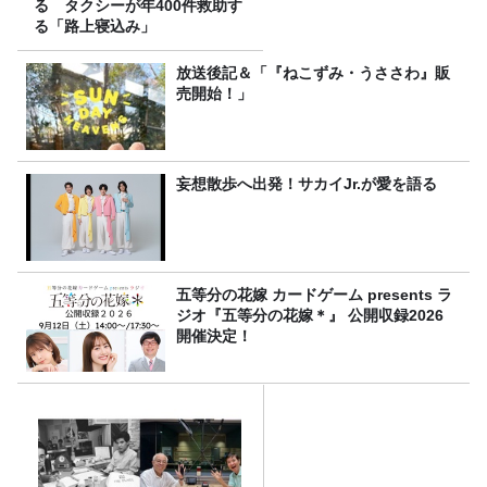
る タクシーが年400件救助す
る「路上寝込み」
放送後記＆「『ねこずみ・うささわ』販
売開始！」
妄想散歩へ出発！サカイJr.が愛を語る
五等分の花嫁 カードゲーム presents ラ
ジオ『五等分の花嫁＊』 公開収録2026
開催決定！