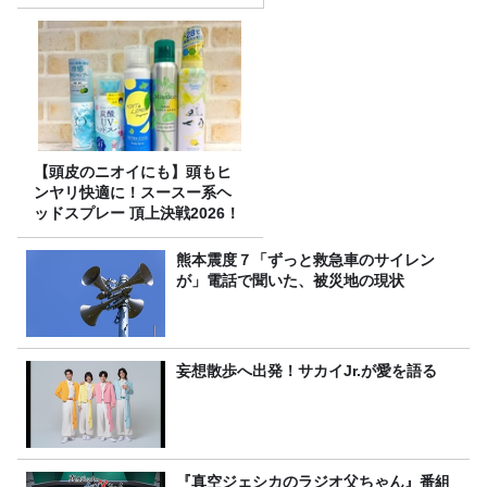
【頭皮のニオイにも】頭もヒ
ンヤリ快適に！スースー系ヘ
ッドスプレー 頂上決戦2026！
熊本震度７「ずっと救急車のサイレン
が」電話で聞いた、被災地の現状
妄想散歩へ出発！サカイJr.が愛を語る
『真空ジェシカのラジオ父ちゃん』番組