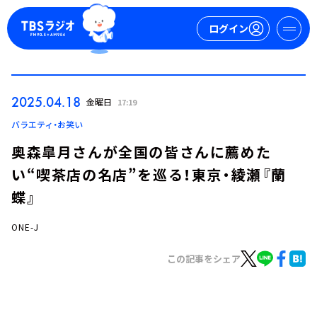
ログイン
マイページ
2025.04.18
金曜日
17:19
新規会員登録
ログイン
バラエティ・お笑い
奥森皐月さんが全国の皆さんに薦めた
い“喫茶店の名店”を巡る！東京・綾瀬『蘭
蝶』
ONE-J
今日の番組表
この記事をシェア
週間番組表
トピックス
TBS Podcast