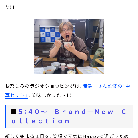
た！！
お楽しみのラジオショッピングは、
陳健一さん監修の「中
華セット」
。美味しかった～！！
■
５：４０～ Ｂｒａｎｄ―Ｎｅｗ Ｃ
ｏｌｌｅｃｔｉｏｎ
新しく始まる１日を、笑顔で元気にHappyに過ごすため