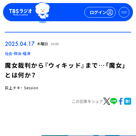
ログイン
マイページ
2025.04.17
木曜日
19:00
新規会員登録
ログイン
社会・政治・経済
魔女裁判から『ウィキッド』まで…「魔女」
とは何か？
荻上チキ・ Session
この記事をシェア
今日の番組表
週間番組表
トピックス
TBS Podcast