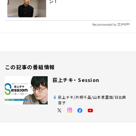
ン！
Recommended by
この記事の番組情報
荻上チキ・ Session
荻上チキ/片桐千晶/山本恵里伽/日比麻
音子