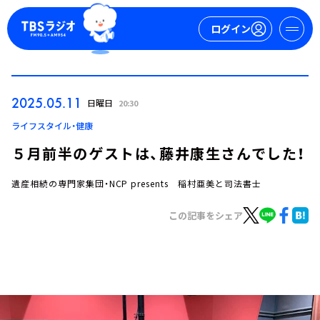
ログイン
マイページ
2025.05.11
日曜日
20:30
新規会員登録
ログイン
ライフスタイル・健康
５月前半のゲストは、藤井康生さんでした！
遺産相続の専門家集団・NCP presents 稲村亜美と司法書士
この記事をシェア
今日の番組表
週間番組表
トピックス
TBS Podcast