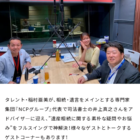
お知らせ
イベント・グッズ
YouTube
会社情報
タレント・稲村亜美が、相続・遺言をメインとする専門家
集団『NCPグループ』代表で司法書士の井上真之さんをア
ドバイザ―に迎え、”遺産相続に関する素朴な疑問やお悩
み”をフルスイングで神解決！様々なゲストとトークする
ゲストコーナーもあります！