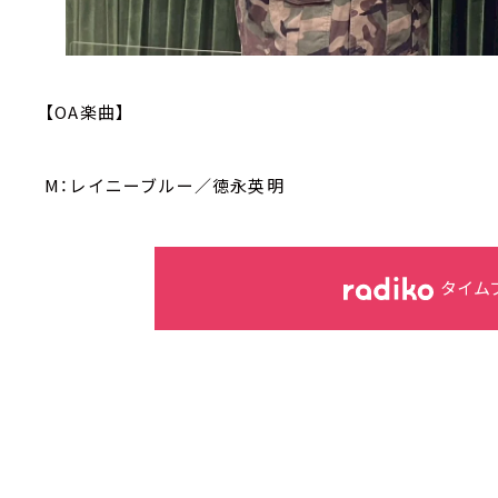
【OA楽曲】
M：レイニーブルー／徳永英明
タイム