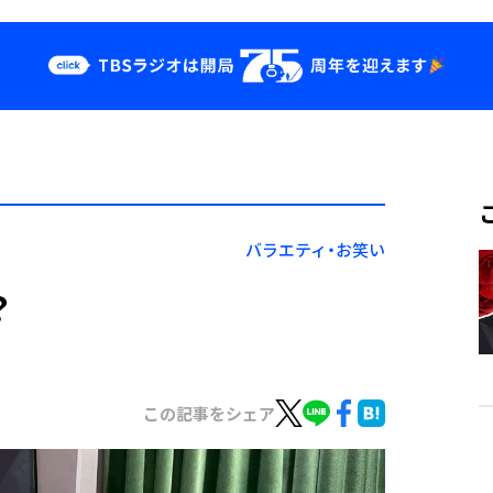
クス
イベント・グッ
ズ
st
YouTube
せ
会社情報
バラエティ・お笑い
？
この記事をシェア