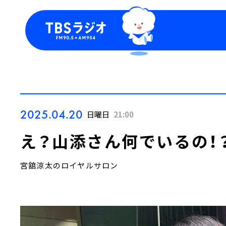
今日の番組表
トピッ
週間番組表
TBS
Podca
お知ら
2025.04.20
日曜日
21:00
え？山添さん何でいるの！
宮舘涼太のロイヤルサロン