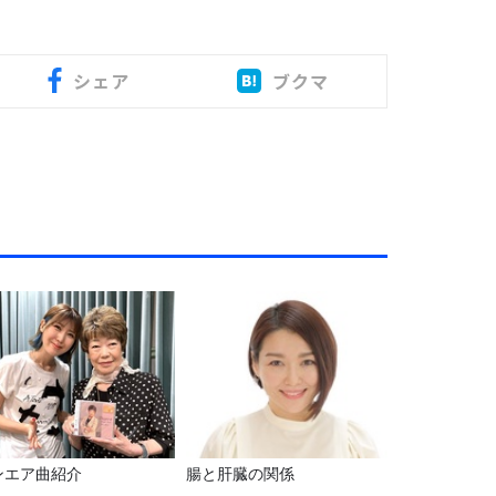
シェア
ブクマ
ンエア曲紹介
腸と肝臓の関係