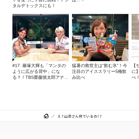
タルデトックスにも！
#17. 篠塚大輝も「マンタの
猛暑の救世主は“飲む氷”！今
【
ように広がる背中」にな
注目のアイススラリー5種飲
に
る？！TBS齋藤慎太郎アナに
み比べ
べ
聞くメンズフィジークの魅
力！！
え？山添さん何でいるの！？