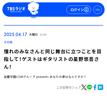
ログイン
マイページ
2025.04.17
木曜日
15:00
新規会員登録
ログイン
その他
憧れのみなさんと同じ舞台に立つことを目
指して！ゲストはギタリストの星野悠吾さ
ん！
滋慶学園COMグループ presents あなたの夢はなんですか？
今日の番組表
この記事をシェア
週間番組表
トピックス
TBS Podcast