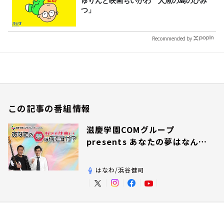
ゅりんと映画ちいかわ 人魚の島のひみ
つ」
Recommended by
この記事の番組情報
滋慶学園COMグループ
presents あなたの夢はなんで
すか？
はなわ/浜谷健司