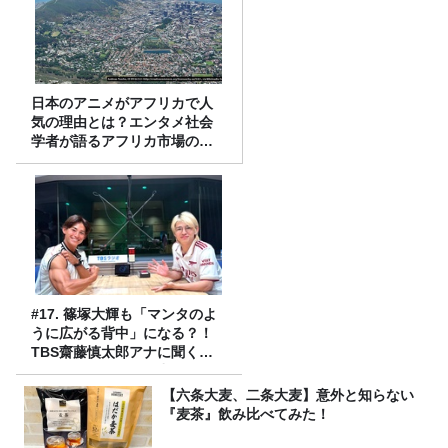
日本のアニメがアフリカで人
気の理由とは？エンタメ社会
学者が語るアフリカ市場のリ
アル
#17. 篠塚大輝も「マンタのよ
うに広がる背中」になる？！
TBS齋藤慎太郎アナに聞くメ
ンズフィジークの魅力！！
【六条大麦、二条大麦】意外と知らない
『麦茶』飲み比べてみた！