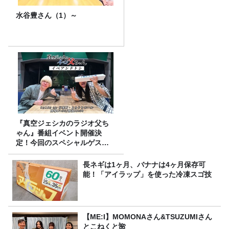
水谷豊さん（1）～
『真空ジェシカのラジオ父ち
ゃん』番組イベント開催決
定！今回のスペシャルゲスト
は、タカアンドトシ！
長ネギは1ヶ月、バナナは4ヶ月保存可
能！「アイラップ」を使った冷凍スゴ技
【ME:I】MOMONAさん&TSUZUMIさん
とこねくと🌺