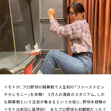
お知らせ
イベント・グッズ
YouTube
会社情報
イモトが、プロ野球の開幕戦で人生初の「ファーストピッ
チセレモニー」を体験！ 5万人の満員のスタジアム、しか
も開幕戦という注目が集まるという大役に、野球未経験の
イモトは前日に猛特訓！ またプロ野球も初観戦だったイ