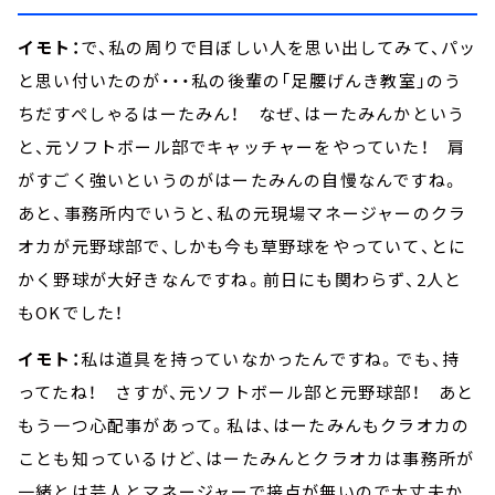
イモト：
で、私の周りで目ぼしい人を思い出してみて、パッ
と思い付いたのが・・・私の後輩の「足腰げんき教室」のう
ちだすぺしゃるはーたみん！ なぜ、はーたみんかという
と、元ソフトボール部でキャッチャーをやっていた！ 肩
がすごく強いというのがはーたみんの自慢なんですね。
あと、事務所内でいうと、私の元現場マネージャーのクラ
オカが元野球部で、しかも今も草野球をやっていて、とに
かく野球が大好きなんですね。前日にも関わらず、2人と
もOKでした！
イモト：
私は道具を持っていなかったんですね。でも、持
ってたね！ さすが、元ソフトボール部と元野球部！ あと
もう一つ心配事があって。私は、はーたみんもクラオカの
ことも知っているけど、はーたみんとクラオカは事務所が
一緒とは芸人とマネージャーで接点が無いので大丈夫か