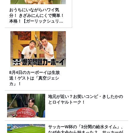
おうちにいながらハワイ気
分！ きざみにんにくで簡単！
本格！【ガーリックシュリン
プ】 桃屋のかんたんレシピ
8月4日のカーボーイは生放
送！ゲストは「真空ジェシ
カ」！
地元が近い？お笑いコンビ・きしたかの
とロイヤルトーク！
サッカーW杯の「3分間の給水タイム」、
なぜ今大会から始まった？ サッカーが