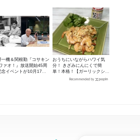
堺一機＆関根勤『コサキン
おうちにいながらハワイ気
Eワァオ！』放送開始45周
分！ きざみにんにくで簡
記念イベントが10月17日
単！本格！【ガーリックシュ
土）に開催決定！本日より
リンプ】 桃屋のかんたんレ
Recommended by
C先行受付スタート！
シピ