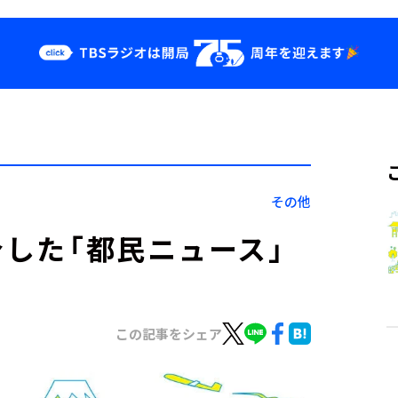
クス
イベント・グッ
ズ
st
YouTube
せ
会社情報
その他
介した「都民ニュース」
この記事をシェア