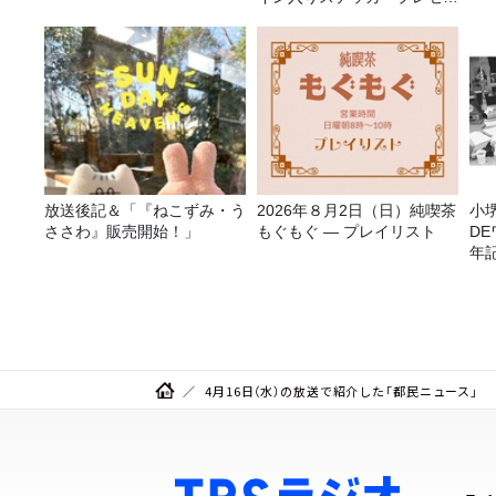
ト有り
放送後記＆「『ねこずみ・う
2026年８月2日（日）純喫茶
小
ささわ』販売開始！」
もぐもぐ ― プレイリスト
D
年
（
F
4月16日（水）の放送で紹介した「都民ニュース」