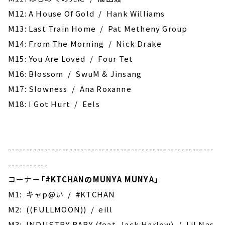
M12: A House Of Gold / Hank Williams
M13: Last Train Home / Pat Metheny Group
M14: From The Morning / Nick Drake
M15: You Are Loved / Four Tet
M16: ‎Blossom / SwuM & Jinsang
M17: Slowness / Ana Roxanne
M18: I Got Hurt / Eels
---------------------------------------------------------
-----------
コーナー
「
#KTCHAN
のMUNYA MUNYA」
M1: キャp@い / #KTCHAN
M2: ((FULLMOON)) / eill
M3: INDUSTRY BABY (feat. Jack Harlow) / Lil Nas