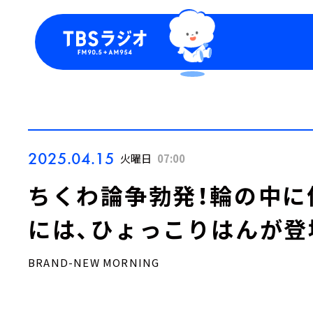
今日の番組表
トピッ
週間番組表
TBS
Podca
お知ら
2025.04.15
火曜日
07:00
ちくわ論争勃発！輪の中に
には、ひょっこりはんが
BRAND-NEW MORNING