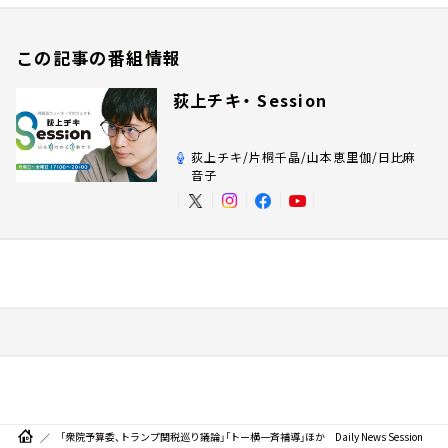
この記事の番組情報
荻上チキ・ Session
荻上チキ/片桐千晶/山本恵里伽/日比麻
音子
「衆院予算委、トランプ関税巡り議論」「トー横一斉補導」ほか Daily News Session