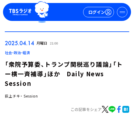
ログイン
マイページ
2025.04.14
月曜日
21:00
新規会員登録
ログイン
社会・政治・経済
「衆院予算委、トランプ関税巡り議論」「ト
ー横一斉補導」ほか Daily News
Session
荻上チキ・ Session
今日の番組表
この記事をシェア
週間番組表
トピックス
TBS Podcast