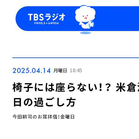
今日の番組表
トピッ
週間番組表
TBS
Podca
お知ら
2025.04.14
月曜日
18:45
椅子には座らない！？ 米
日の過ごし方
今田耕司のお耳拝借！金曜日