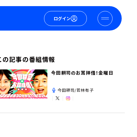
ログイン
この記事の番組情報
今田耕司のお耳拝借！金曜日
今田耕司/若林有子