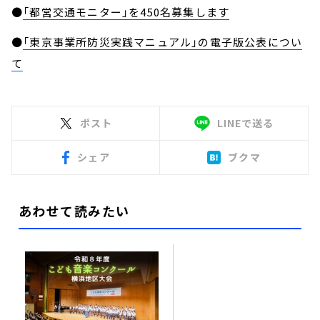
●
「都営交通モニター」を450名募集します
●
「東京事業所防災実践マニュアル」の電子版公表につい
て
ポスト
LINEで送る
シェア
ブクマ
あわせて読みたい