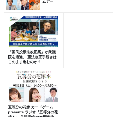
ムデー
「国民投票法改正案」が衆議
院を通過。 憲法改正手続きは
このまま進むのか？
五等分の花嫁 カードゲーム
presents ラジオ『五等分の花
嫁＊』 公開収録2026開催決