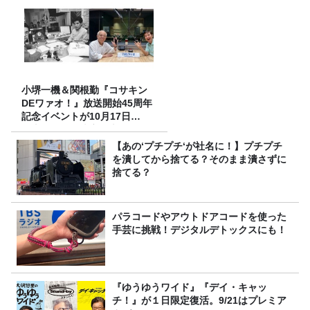
小堺一機＆関根勤『コサキン
DEワァオ！』放送開始45周年
記念イベントが10月17日
（土）に開催決定！本日より
FC先行受付スタート！
【あの‘プチプチ‘が社名に！】プチプチ
を潰してから捨てる？そのまま潰さずに
捨てる？
パラコードやアウトドアコードを使った
手芸に挑戦！デジタルデトックスにも！
『ゆうゆうワイド』『デイ・キャッ
チ！』が１日限定復活。9/21はプレミア