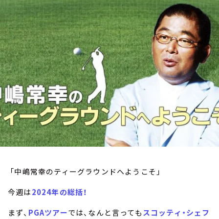
お知らせ
イベント・グッズ
YouTube
会社情報
「中嶋常幸のティーグラウンドへようこそ」
今週は
2024年の総括！
まず、
PGAツアー
では、なんと言っても
スコッティ・シェフ