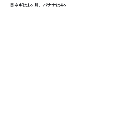
長ネギは1ヶ月、バナナは4ヶ
月保存可能！「アイラップ」
を使った冷凍スゴ技
空気階段 第9回単独公演 『●●●』 公式ツ
アーグッズの詳細発表！
「CITY CHILL CLUB」8月5日（水）の
プレイリスト/ サイン入りステッカープ
レゼント有り
知らない人が8割！？#グラニータ の最前
線
Recommended by