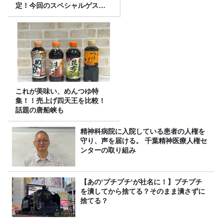
定！今回のスペシャルゲスト
は、タカアンドトシ！
これが美味い、めんつゆ特
集！！売上げ四天王を比較！
話題の唐船峡も
精神科病院に入院している患者の人権を
守り、声を届ける。 千葉精神医療人権セ
ンターの取り組み
【あの‘プチプチ‘が社名に！】プチプチ
を潰してから捨てる？そのまま潰さずに
捨てる？