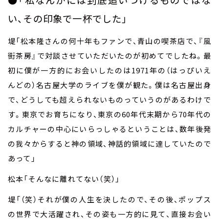
●「私なんかには到底追いつけるものではな
い、その印象で一杯でした」
堤「松本隆さんの何十年もファンで、青山の喫茶店で、『風
街茶房』で対談させていただいたのが初めてでしたね。最
初に僕が一方的にお会いしたのは
1971
年の（はっぴいえ
んどの）名古屋大学のライブを僕が観た。僕は名古屋出身
で、どうしても超えられないものっていうのがあるわけで
す。東京でお育ちになり、東京の
60
年代末期から
70
年代の
カルチャーの中心にいらっしゃるということは、数年後発
の我々からすると神の領域、神話的領域に達していたので
あって」
松本「そんなに離れてない（笑）」
堤「（笑）それが僕の人生を決したので、その後、ポップス
の世界で大活躍され、その姿も一方的に見て、直接お会い