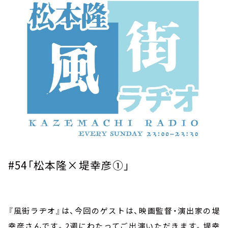
お知らせ
イベント・グッズ
YouTube
会社情報
#54
「松本隆×堤幸彦①」
『風街ラヂオ』は、今回のゲストは、映画監督・演出家の堤
幸彦さんです。
2
週にわたってご出演いただきます。堤幸