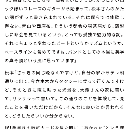
ックぽいフレーズのギターから始まって、松本さんのかた
い詞がずっと書き込まれている。それは僕らでは体験し
得ない、青山や西麻布、そういう都会の喫茶店から、窓越
しに都会を見ているという、とっても孤独で魅力的な詞。
それにちょっと変わったビートというかリズムというか、
ベースラインも含めてですね、バンドとしての本当に美学
の真骨頂という風に思っています」
松本「さっきの同じ晩なんですけど、自分の家からテレ朝
通りに出て、今六本木からタクシーに乗って行くんですけ
ど、そのときに瞳に映った光景を、大瀧さんの家に着い
て、サラサラって書いて。この通りのことを体験して、見
たことを書いただけだから、そんなに良いとか言われる
と、どうしたらいいか分からない」
堤「手書きの歌詞カードを見た時に、“憑かれた”という漢