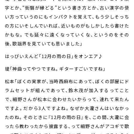
字とか、“街翳が縁どる”という書き方とか、古い漢字の使
い方っていうのにもインパクトを覚えて、もう少しそっち
の方にいそしんでいれば、近いものがもしかしたら書けた
かもな。でも延々に遠くなっていくな、というのをその
後、歌謡界を見ていても思いました」
はっぴいえんど「
12
月の雨の日」をオンエア♪
堤「神曲ってやつですね。ギターすごいですね」
松本「ぼくの実家が、当時西麻布にあって、ぼくの部屋にド
ラムセットが組んであって、鈴木茂が加入するってこと
で、細野さんが松本に会わせたいからって、連れて来たん
ですよ。だから
3
人ですよね。なぜか大瀧さんはいなかっ
たのね。そのときに『
12
月の雨の日』を、この間、大瀧に会
ったら教わったから披露する、って細野さんがアコギで歌