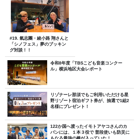
#19. 氣志團・綾小路 翔さんと
「シノフェス」夢のブッキン
グ対談！！
令和8年度「TBSこども音楽コンクー
ル」横浜地区大会レポート
リゾナーレ那須でもご利用いただける星
野リゾート宿泊ギフト券が、抽選で1組2
名様にプレゼント！
122か国へ渡ったイモトアヤコさんのカ
バンには、１本３役で 普段使いも防災に
もなる最強の棒が入っていた！