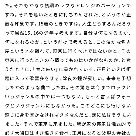
た。それもかなり初期のラフなアレンジのバージョンで
すね。それを聴いたときに打ちのめされた、というのが正
直な印象です。
15
歳のときですね。人生どうするんだろう
って当然
15
、
16
の少年は考えます。自分は何になるのか、
何になれるのか、という前提で考えると、この温かな名古
屋という地を離れて、東京に行くべきではないかと。その
東京に行ったときの心情ってものはいかがなものか、と考
えたときに、『春よ来い』に書かれている、正月といえば炬
燵に入って歌留多をする、除夜の鐘が寂しい。未来を予想
したかのような曲でしたね。その驚きは今までロックと
いうジャンルの中では一つもない。もっと言えばフォー
クというジャンルにもなかった。このどこにも行けない
感じに身を置かなければダメなんだと、逆に私はそう思い
ました。それで東京に来ました。我が家の実家は儀式的で
必ず大晦日はすき焼きを食べ、正月になると父親の会社の