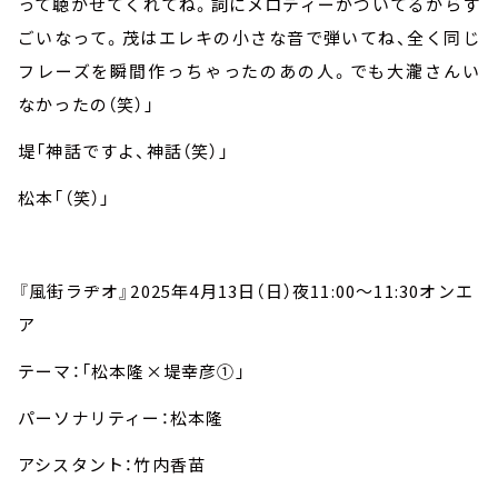
って聴かせてくれてね。詞にメロディーがついてるからす
ごいなって。茂はエレキの小さな音で弾いてね、全く同じ
フレーズを瞬間作っちゃったのあの人。でも大瀧さんい
なかったの（笑）」
堤「神話ですよ、神話（笑）」
松本「（笑）」
『風街ラヂオ』
2025
年
4
月
13
日（日）夜
11:00
～
11:30
オンエ
ア
テーマ：「松本隆×堤幸彦①」
パーソナリティー：松本隆
アシスタント：竹内香苗