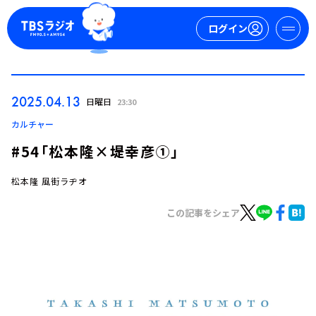
ログイン
マイページ
2025.04.13
日曜日
23:30
新規会員登録
ログイン
カルチャー
#54「松本隆×堤幸彦①」
松本隆 風街ラヂオ
この記事をシェア
今日の番組表
週間番組表
トピックス
TBS Podcast