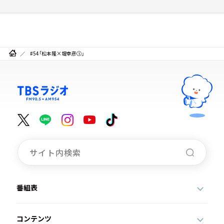
#54「松本隆×堤幸彦①」
番組表
コンテンツ