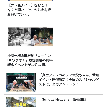
【プレ金ナイト】なぜこれ
を？と問い、そこから今を読
み解いていく。
小堺一機＆関根勤『コサキン
DEワァオ！』放送開始45周年
記念イベントが10月17日
（土）に開催決定！本日より
FC先行受付スタート！
『真空ジェシカのラジオ父ちゃん』番組
イベント開催決定！今回のスペシャルゲ
ストは、タカアンドトシ！
「Sunday Heavens」販売開始！