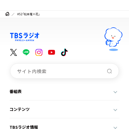
#52「松本隆×花」
番組表
コンテンツ
TBSラジオ情報