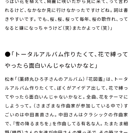
っぱい花を植えて、綺麗に咲いたから見に来て、って言わ
れるけど、なかなか見に行けなかったですけどね。詞は書
きやすいです。でも、桜、桜、桜って毎年、桜の歌作れ、って
なると嫌になっちゃうけど（笑）またかよって（笑）」
●「トータルアルバム作りたくて、花で縛って
やったら面白いんじゃないかなと」
松本「（薬師丸ひろ子さんのアルバム）『花図鑑』は、トータ
ルアルバム作りたくて、ぼくがアイデア出して、花で縛っ
てやったら面白いんじゃないかなと。全曲、花をテーマに
しようって。（さまざまな作曲家が参加している中で）す
ごいのは中田喜直さん。中田さんはクラシックの作曲家
で、『雪の降るまちを』を作曲してる有名な人。たまたま細
野（晴臣）さんの友達が中田さんの甥っ子で、その時マネー