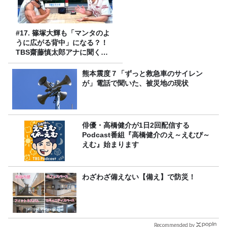
#17. 篠塚大輝も「マンタのよ
うに広がる背中」になる？！
TBS齋藤慎太郎アナに聞くメ
ンズフィジークの魅力！！
熊本震度７「ずっと救急車のサイレン
が」電話で聞いた、被災地の現状
俳優・高橋健介が1日2回配信する
Podcast番組『高橋健介のえ～えむぴ～
えむ』始まります
わざわざ備えない【備え】で防災！
Recommended by