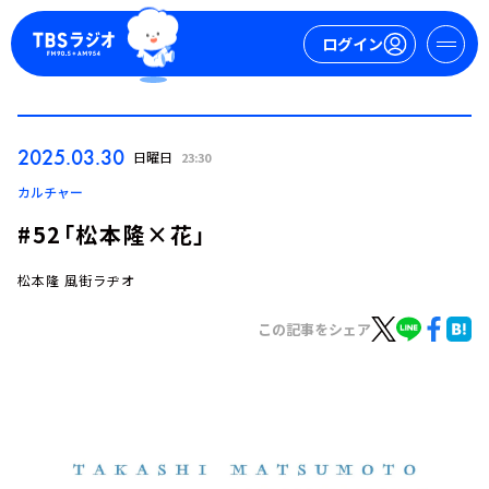
ログイン
マイページ
2025.03.30
日曜日
23:30
新規会員登録
ログイン
カルチャー
#52「松本隆×花」
松本隆 風街ラヂオ
この記事をシェア
今日の番組表
週間番組表
トピックス
TBS Podcast