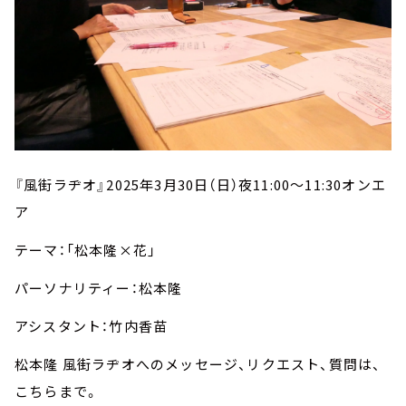
『風街ラヂオ』
2025
年
3
月
30
日（日）夜
11:00
～
11:30
オンエ
ア
テーマ：「松本隆×花」
パーソナリティー：松本隆
アシスタント：竹内香苗
松本隆 風街ラヂオへのメッセージ、リクエスト、質問は、
こちらまで。