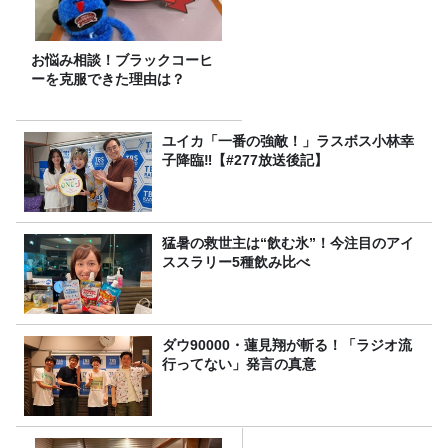
お悩み相談！ブラックコーヒ
ーを克服できた理由は？
ユイカ「一番の強敵！」ラスボス小林幸
子降臨‼【#277放送後記】
猛暑の救世主は“飲む氷”！今注目のアイ
ススラリー5種飲み比べ
ダウ90000・蓮見翔が斬る！「ラジオ流
行ってない」発言の真意