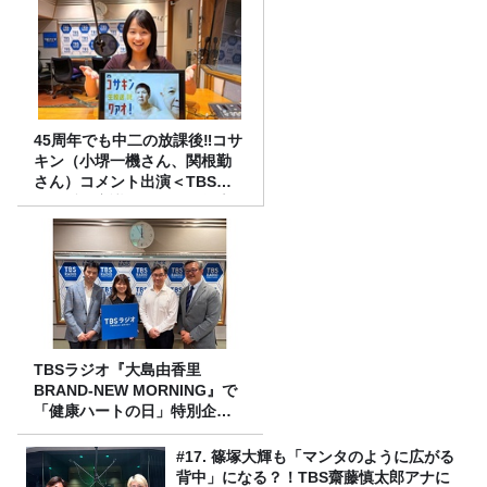
45周年でも中二の放課後‼コサ
キン（小堺一機さん、関根勤
さん）コメント出演＜TBSラ
ジオ番組審議会からのご報告
＞
TBSラジオ『大島由香里
BRAND-NEW MORNING』で
「健康ハートの日」特別企画
を8/10（月）に放送
#17. 篠塚大輝も「マンタのように広がる
背中」になる？！TBS齋藤慎太郎アナに