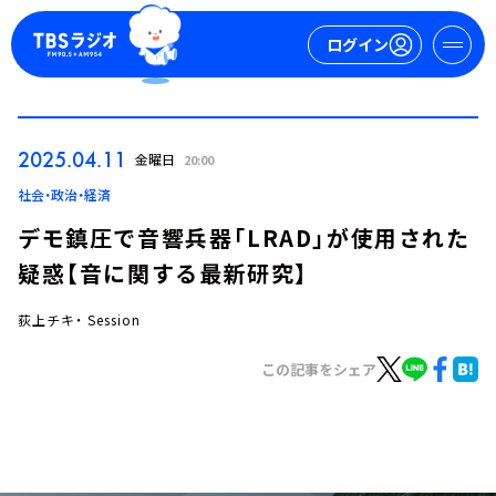
ログイン
マイページ
2025.04.11
金曜日
20:00
新規会員登録
ログイン
社会・政治・経済
デモ鎮圧で音響兵器「LRAD」が使用された
疑惑【音に関する最新研究】
荻上チキ・ Session
この記事をシェア
今日の番組表
週間番組表
トピックス
TBS Podcast