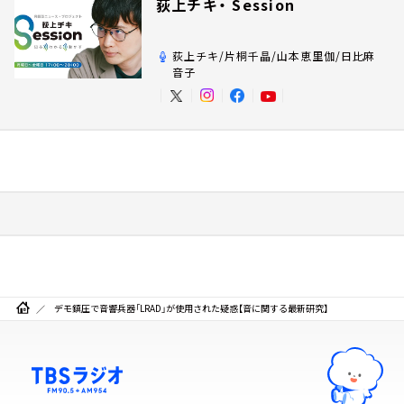
荻上チキ・ Session
荻上チキ/片桐千晶/山本恵里伽/日比麻
音子
デモ鎮圧で音響兵器「LRAD」が使用された疑惑【音に関する最新研究】