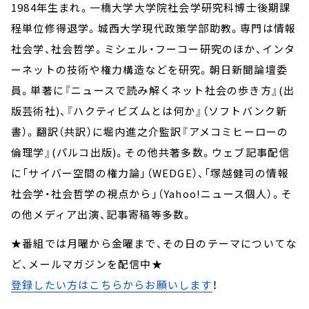
1984年生まれ。一橋大学大学院社会学研究科博士後期課
程単位修得退学。城西大学現代政策学部助教。専門は情報
社会学、社会哲学。ミシェル・フーコー研究のほか、インタ
ーネットの技術や権力構造などを研究。朝日新聞論壇委
員。単著に『ニュースで読み解くネット社会の歩き方』(出
版芸術社)、『ハクティビズムとは何か』（ソフトバンク新
書）。翻訳（共訳）に堀内進之介監訳『アメコミヒーローの
倫理学』(パルコ出版)。その他共著多数。ウェブ記事配信
に「サイバー空間の権力論」（WEDGE）、「塚越健司の情報
社会学・社会哲学の視点から」（Yahoo!ニュース個人）。そ
の他メディア出演、記事寄稿等多数。
★番組では月曜から金曜まで、その日のテーマについてな
ど、メールマガジンを配信中★
登録したい方はこちらからお願いします
！