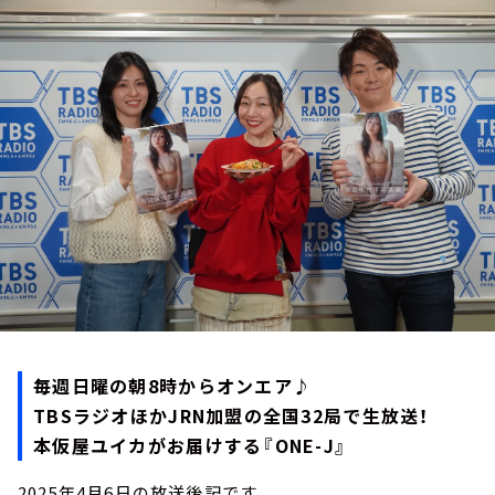
お知らせ
イベント・グッズ
YouTube
会社情報
毎週日曜の朝8時からオンエア♪
TBSラジオほかJRN加盟の全国32局で生放送！
本仮屋ユイカがお届けする『ONE-J』
2025年4月6日の放送後記です。