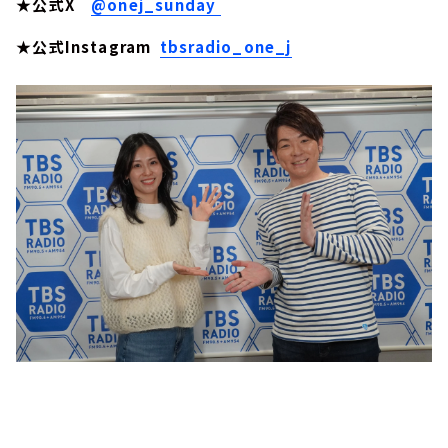
★公式X
@onej_sunday
★公式Instagram
tbsradio_one_j