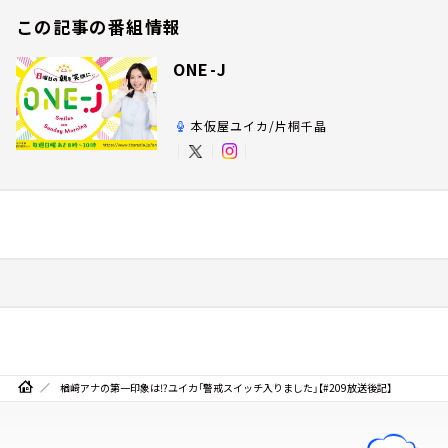
この記事の番組情報
ONE-J
本仮屋ユイカ/片桐千晶
楢﨑アナの第一印象は⁉ユイカ「警戒スイッチ入りました」【#209放送後記】