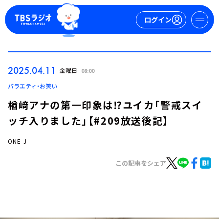
ログイン
マイページ
2025.04.11
金曜日
08:00
新規会員登録
ログイン
バラエティ・お笑い
楢﨑アナの第一印象は⁉ユイカ「警戒スイ
ッチ入りました」【#209放送後記】
ONE-J
この記事をシェア
今日の番組表
週間番組表
トピックス
TBS Podcast