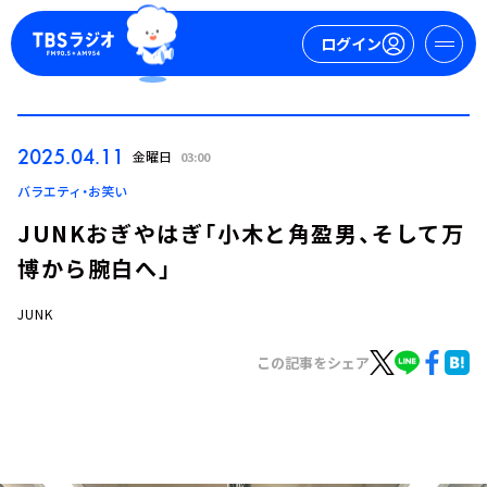
ログイン
マイページ
2025.04.11
金曜日
03:00
新規会員登録
ログイン
バラエティ・お笑い
JUNKおぎやはぎ「小木と角盈男、そして万
博から腕白へ」
JUNK
この記事をシェア
今日の番組表
週間番組表
トピックス
TBS Podcast