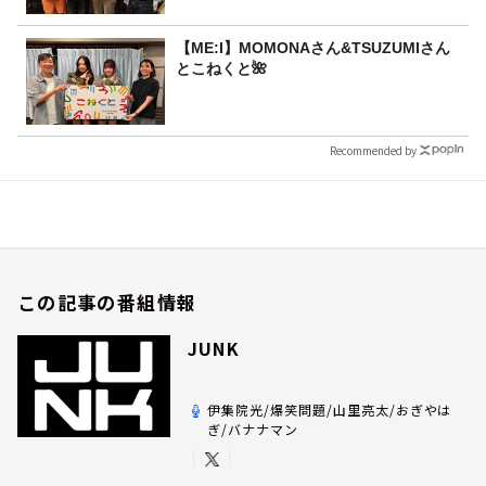
【ME:I】MOMONAさん&TSUZUMIさん
とこねくと🌺
Recommended by
この記事の番組情報
JUNK
伊集院光/爆笑問題/山里亮太/おぎやは
ぎ/バナナマン