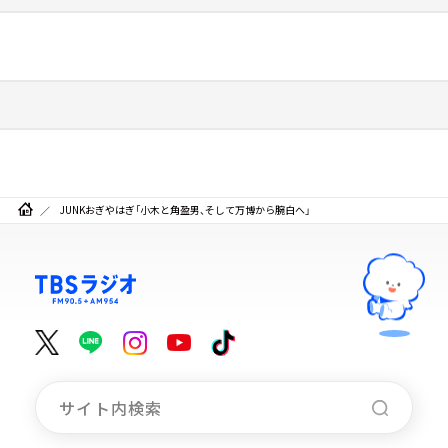
JUNKおぎやはぎ「小木と角盈男、そして万博から腕白へ」