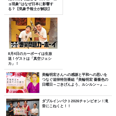
ョ現象”はなぜ日本に影響す
る？【気象予報士が解説】
8月4日のカーボーイは生放
送！ゲストは「真空ジェシ
カ」！
美輪明宏さんへの感謝と平和への思いを
つなぐ追悼特別番組『美輪明宏 薔薇色の
日曜日～ごきげんよう、ルンルン～』
8/9（日）16時放送
ダブルインパクト2026チャンピオン！滝
音にこねくと！！