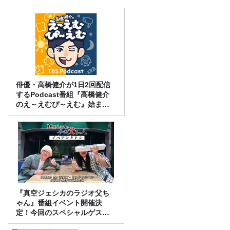
俳優・高橋健介が1日2回配信
するPodcast番組『高橋健介
のえ～えむぴ～えむ』始まり
ます
『真空ジェシカのラジオ父ち
ゃん』番組イベント開催決
定！今回のスペシャルゲスト
は、タカアンドトシ！