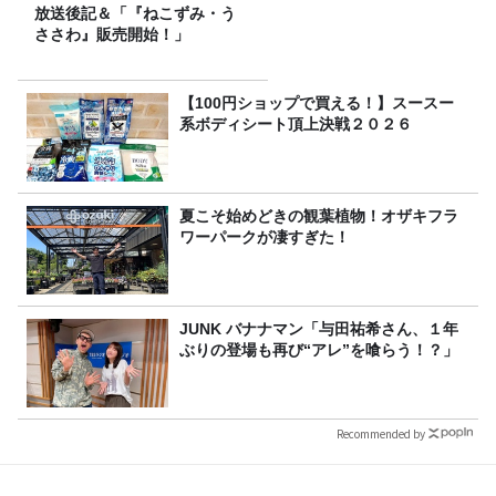
放送後記＆「『ねこずみ・う
ささわ』販売開始！」
【100円ショップで買える！】スースー
系ボディシート頂上決戦２０２６
夏こそ始めどきの観葉植物！オザキフラ
ワーパークが凄すぎた！
JUNK バナナマン「与田祐希さん、１年
ぶりの登場も再び“アレ”を喰らう！？」
Recommended by