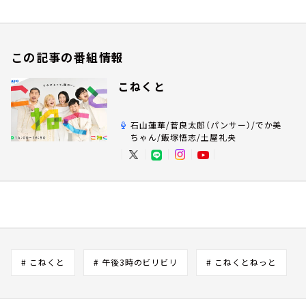
この記事の番組情報
こねくと
石山蓮華/菅良太郎（パンサー）/でか美
ちゃん/飯塚悟志/土屋礼央
# こねくと
# 午後3時のビリビリ
# こねくとねっと