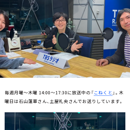
お知らせ
イベント・グッズ
YouTube
会社情報
毎週月曜～木曜 14:00～17:30に放送中の『
こねくと
』。木
曜日は石山蓮華さん、土屋礼央さんでお送りしています。